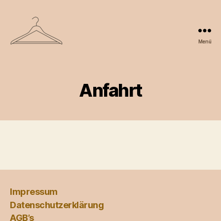
Menü
Erwachsenen
Second
Hand
Markt
Anfahrt
Senden
e.V.
Impressum
Datenschutzerklärung
AGB’s